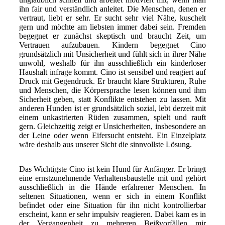
ihn fair und verständlich anleitet. Die Menschen, denen er
vertraut, liebt er sehr. Er sucht sehr viel Nähe, kuschelt
gern und möchte am liebsten immer dabei sein. Fremden
begegnet er zunächst skeptisch und braucht Zeit, um
Vertrauen aufzubauen. Kindern begegnet Cino
grundsätzlich mit Unsicherheit und fühlt sich in ihrer Nähe
unwohl, weshalb für ihn ausschließlich ein kinderloser
Haushalt infrage kommt. Cino ist sensibel und reagiert auf
Druck mit Gegendruck. Er braucht klare Strukturen, Ruhe
und Menschen, die Körpersprache lesen können und ihm
Sicherheit geben, statt Konflikte entstehen zu lassen. Mit
anderen Hunden ist er grundsätzlich sozial, lebt derzeit mit
einem unkastrierten Rüden zusammen, spielt und rauft
gern. Gleichzeitig zeigt er Unsicherheiten, insbesondere an
der Leine oder wenn Eifersucht entsteht. Ein Einzelplatz
wäre deshalb aus unserer Sicht die sinnvollste Lösung.
Das Wichtigste Cino ist kein Hund für Anfänger. Er bringt
eine ernstzunehmende Verhaltensbaustelle mit und gehört
ausschließlich in die Hände erfahrener Menschen. In
seltenen Situationen, wenn er sich in einem Konflikt
befindet oder eine Situation für ihn nicht kontrollierbar
erscheint, kann er sehr impulsiv reagieren. Dabei kam es in
der Vergangenheit zu mehreren Beißvorfällen mir