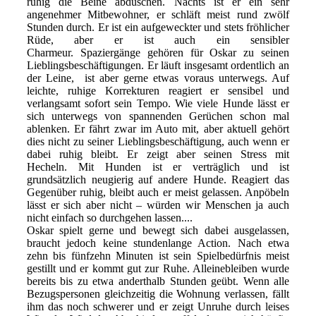
ruhig die Beine abduschen. Nachts ist er ein sehr
angenehmer Mitbewohner, er schläft meist rund zwölf
Stunden durch. Er ist ein aufgeweckter und stets fröhlicher
Rüde, aber er ist auch ein sensibler
Charmeur. Spaziergänge gehören für Oskar zu seinen
Lieblingsbeschäftigungen. Er läuft insgesamt ordentlich an
der Leine, ist aber gerne etwas voraus unterwegs. Auf
leichte, ruhige Korrekturen reagiert er sensibel und
verlangsamt sofort sein Tempo. Wie viele Hunde lässt er
sich unterwegs von spannenden Gerüchen schon mal
ablenken. Er fährt zwar im Auto mit, aber aktuell gehört
dies nicht zu seiner Lieblingsbeschäftigung, auch wenn er
dabei ruhig bleibt. Er zeigt aber seinen Stress mit
Hecheln. Mit Hunden ist er verträglich und ist
grundsätzlich neugierig auf andere Hunde. Reagiert das
Gegenüber ruhig, bleibt auch er meist gelassen. Anpöbeln
lässt er sich aber nicht – würden wir Menschen ja auch
nicht einfach so durchgehen lassen....
Oskar spielt gerne und bewegt sich dabei ausgelassen,
braucht jedoch keine stundenlange Action. Nach etwa
zehn bis fünfzehn Minuten ist sein Spielbedürfnis meist
gestillt und er kommt gut zur Ruhe. Alleinebleiben wurde
bereits bis zu etwa anderthalb Stunden geübt. Wenn alle
Bezugspersonen gleichzeitig die Wohnung verlassen, fällt
ihm das noch schwerer und er zeigt Unruhe durch leises