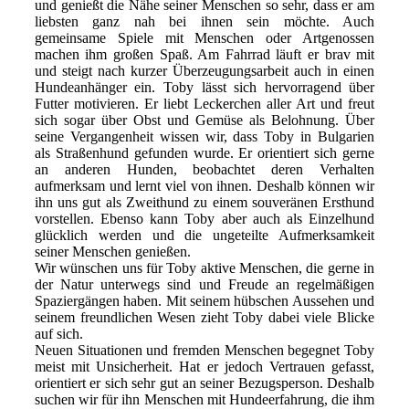
und genießt die Nähe seiner Menschen so sehr, dass er am
liebsten ganz nah bei ihnen sein möchte. Auch
gemeinsame Spiele mit Menschen oder Artgenossen
machen ihm großen Spaß. Am Fahrrad läuft er brav mit
und steigt nach kurzer Überzeugungsarbeit auch in einen
Hundeanhänger ein. Toby lässt sich hervorragend über
Futter motivieren. Er liebt Leckerchen aller Art und freut
sich sogar über Obst und Gemüse als Belohnung. Über
seine Vergangenheit wissen wir, dass Toby in Bulgarien
als Straßenhund gefunden wurde. Er orientiert sich gerne
an anderen Hunden, beobachtet deren Verhalten
aufmerksam und lernt viel von ihnen. Deshalb können wir
ihn uns gut als Zweithund zu einem souveränen Ersthund
vorstellen. Ebenso kann Toby aber auch als Einzelhund
glücklich werden und die ungeteilte Aufmerksamkeit
seiner Menschen genießen.
Wir wünschen uns für Toby aktive Menschen, die gerne in
der Natur unterwegs sind und Freude an regelmäßigen
Spaziergängen haben. Mit seinem hübschen Aussehen und
seinem freundlichen Wesen zieht Toby dabei viele Blicke
auf sich.
Neuen Situationen und fremden Menschen begegnet Toby
meist mit Unsicherheit. Hat er jedoch Vertrauen gefasst,
orientiert er sich sehr gut an seiner Bezugsperson. Deshalb
suchen wir für ihn Menschen mit Hundeerfahrung, die ihm