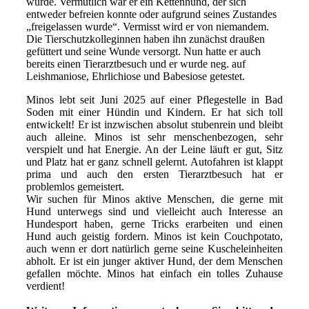
wurde. Vermutlich war er ein Kettenhund, der sich
entweder befreien konnte oder aufgrund seines Zustandes
„freigelassen wurde“. Vermisst wird er von niemandem.
Die Tierschutzkolleginnen haben ihn zunächst draußen
gefüttert und seine Wunde versorgt. Nun hatte er auch
bereits einen Tierarztbesuch und er wurde neg. auf
Leishmaniose, Ehrlichiose und Babesiose getestet.
Minos lebt seit Juni 2025 auf einer Pflegestelle in Bad
Soden mit einer Hündin und Kindern. Er hat sich toll
entwickelt! Er ist inzwischen absolut stubenrein und bleibt
auch alleine. Minos ist sehr menschenbezogen, sehr
verspielt und hat Energie. An der Leine läuft er gut, Sitz
und Platz hat er ganz schnell gelernt. Autofahren ist klappt
prima und auch den ersten Tierarztbesuch hat er
problemlos gemeistert.
Wir suchen für Minos aktive Menschen, die gerne mit
Hund unterwegs sind und vielleicht auch Interesse an
Hundesport haben, gerne Tricks erarbeiten und einen
Hund auch geistig fordern. Minos ist kein Couchpotato,
auch wenn er dort natürlich gerne seine Kuscheleinheiten
abholt. Er ist ein junger aktiver Hund, der dem Menschen
gefallen möchte. Minos hat einfach ein tolles Zuhause
verdient!