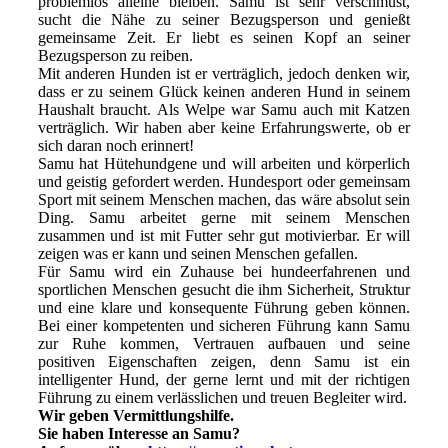
problemlos alleine bleiben. Samu ist sehr verschmust,
sucht die Nähe zu seiner Bezugsperson und genießt
gemeinsame Zeit. Er liebt es seinen Kopf an seiner
Bezugsperson zu reiben.
Mit anderen Hunden ist er verträglich, jedoch denken wir,
dass er zu seinem Glück keinen anderen Hund in seinem
Haushalt braucht. Als Welpe war Samu auch mit Katzen
verträglich. Wir haben aber keine Erfahrungswerte, ob er
sich daran noch erinnert!
Samu hat Hütehundgene und will arbeiten und körperlich
und geistig gefordert werden. Hundesport oder gemeinsam
Sport mit seinem Menschen machen, das wäre absolut sein
Ding. Samu arbeitet gerne mit seinem Menschen
zusammen und ist mit Futter sehr gut motivierbar. Er will
zeigen was er kann und seinen Menschen gefallen.
Für Samu wird ein Zuhause bei hundeerfahrenen und
sportlichen Menschen gesucht die ihm Sicherheit, Struktur
und eine klare und konsequente Führung geben können.
Bei einer kompetenten und sicheren Führung kann Samu
zur Ruhe kommen, Vertrauen aufbauen und seine
positiven Eigenschaften zeigen, denn Samu ist ein
intelligenter Hund, der gerne lernt und mit der richtigen
Führung zu einem verlässlichen und treuen Begleiter wird.
Wir geben Vermittlungshilfe.
Sie haben Interesse an Samu?