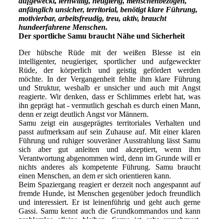
aufgeweckt, lernwillig, neugierig, menschenbezogen,
anfänglich unsicher, territorial, benötigt klare Führung,
motivierbar, arbeitsfreudig, treu, aktiv, braucht
hundeerfahrene Menschen.
Der sportliche Samu braucht Nähe und Sicherheit
Der hübsche Rüde mit der weißen Blesse ist ein
intelligenter, neugieriger, sportlicher und aufgeweckter
Rüde, der körperlich und geistig gefördert werden
möchte. In der Vergangenheit fehlte ihm klare Führung
und Struktur, weshalb er unsicher und auch mit Angst
reagierte. Wir denken, dass er Schlimmes erlebt hat, was
ihn geprägt hat - vermutlich geschah es durch einen Mann,
denn er zeigt deutlich Angst vor Männern.
Samu zeigt ein ausgeprägtes territoriales Verhalten und
passt aufmerksam auf sein Zuhause auf. Mit einer klaren
Führung und ruhiger souveräner Ausstrahlung lässt Samu
sich aber gut anleiten und akzeptiert, wenn ihm
Verantwortung abgenommen wird, denn im Grunde will er
nichts anderes als kompetente Führung. Samu braucht
einen Menschen, an dem er sich orientieren kann.
Beim Spaziergang reagiert er derzeit noch angespannt auf
fremde Hunde, ist Menschen gegenüber jedoch freundlich
und interessiert. Er ist leinenführig und geht auch gerne
Gassi. Samu kennt auch die Grundkommandos und kann