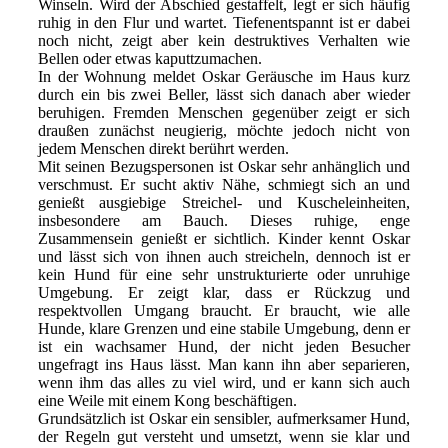
Winseln. Wird der Abschied gestaffelt, legt er sich häufig
ruhig in den Flur und wartet. Tiefenentspannt ist er dabei
noch nicht, zeigt aber kein destruktives Verhalten wie
Bellen oder etwas kaputtzumachen.
In der Wohnung meldet Oskar Geräusche im Haus kurz
durch ein bis zwei Beller, lässt sich danach aber wieder
beruhigen. Fremden Menschen gegenüber zeigt er sich
draußen zunächst neugierig, möchte jedoch nicht von
jedem Menschen direkt berührt werden.
Mit seinen Bezugspersonen ist Oskar sehr anhänglich und
verschmust. Er sucht aktiv Nähe, schmiegt sich an und
genießt ausgiebige Streichel- und Kuscheleinheiten,
insbesondere am Bauch. Dieses ruhige, enge
Zusammensein genießt er sichtlich. Kinder kennt Oskar
und lässt sich von ihnen auch streicheln, dennoch ist er
kein Hund für eine sehr unstrukturierte oder unruhige
Umgebung. Er zeigt klar, dass er Rückzug und
respektvollen Umgang braucht. Er braucht, wie alle
Hunde, klare Grenzen und eine stabile Umgebung, denn er
ist ein wachsamer Hund, der nicht jeden Besucher
ungefragt ins Haus lässt. Man kann ihn aber separieren,
wenn ihm das alles zu viel wird, und er kann sich auch
eine Weile mit einem Kong beschäftigen.
Grundsätzlich ist Oskar ein sensibler, aufmerksamer Hund,
der Regeln gut versteht und umsetzt, wenn sie klar und