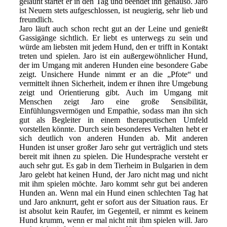
gelaunt startet er in den Tag und beendet ihn genauso. Jaro
ist Neuem stets aufgeschlossen, ist neugierig, sehr lieb und
freundlich.
Jaro läuft auch schon recht gut an der Leine und genießt
Gassigänge sichtlich. Er liebt es unterwegs zu sein und
würde am liebsten mit jedem Hund, den er trifft in Kontakt
treten und spielen. Jaro ist ein außergewöhnlicher Hund,
der im Umgang mit anderen Hunden eine besondere Gabe
zeigt. Unsichere Hunde nimmt er an die „Pfote“ und
vermittelt ihnen Sicherheit, indem er ihnen ihre Umgebung
zeigt und Orientierung gibt. Auch im Umgang mit
Menschen zeigt Jaro eine große Sensibilität,
Einfühlungsvermögen und Empathie, sodass man ihn sich
gut als Begleiter in einem therapeutischen Umfeld
vorstellen könnte. Durch sein besonderes Verhalten hebt er
sich deutlich von anderen Hunden ab. Mit anderen
Hunden ist unser großer Jaro sehr gut verträglich und stets
bereit mit ihnen zu spielen. Die Hundesprache versteht er
auch sehr gut. Es gab in dem Tierheim in Bulgarien in dem
Jaro gelebt hat keinen Hund, der Jaro nicht mag und nicht
mit ihm spielen möchte. Jaro kommt sehr gut bei anderen
Hunden an. Wenn mal ein Hund einen schlechten Tag hat
und Jaro anknurrt, geht er sofort aus der Situation raus. Er
ist absolut kein Raufer, im Gegenteil, er nimmt es keinem
Hund krumm, wenn er mal nicht mit ihm spielen will. Jaro