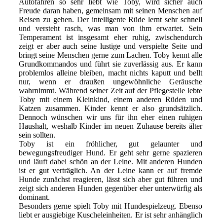
Autofahren so sehr liebt wie Toby, wird sicher auch
Freude daran haben, gemeinsam mit seinen Menschen auf
Reisen zu gehen. Der intelligente Rüde lernt sehr schnell
und versteht rasch, was man von ihm erwartet. Sein
Temperament ist insgesamt eher ruhig, zwischendurch
zeigt er aber auch seine lustige und verspielte Seite und
bringt seine Menschen gerne zum Lachen. Toby kennt alle
Grundkommandos und führt sie zuverlässig aus. Er kann
problemlos alleine bleiben, macht nichts kaputt und bellt
nur, wenn er draußen ungewöhnliche Geräusche
wahrnimmt. Während seiner Zeit auf der Pflegestelle lebte
Toby mit einem Kleinkind, einem anderen Rüden und
Katzen zusammen. Kinder kennt er also grundsätzlich.
Dennoch wünschen wir uns für ihn eher einen ruhigen
Haushalt, weshalb Kinder im neuen Zuhause bereits älter
sein sollten.
Toby ist ein fröhlicher, gut gelaunter und
bewegungsfreudiger Hund. Er geht sehr gerne spazieren
und läuft dabei schön an der Leine. Mit anderen Hunden
ist er gut verträglich. An der Leine kann er auf fremde
Hunde zunächst reagieren, lässt sich aber gut führen und
zeigt sich anderen Hunden gegenüber eher unterwürfig als
dominant.
Besonders gerne spielt Toby mit Hundespielzeug. Ebenso
liebt er ausgiebige Kuscheleinheiten. Er ist sehr anhänglich