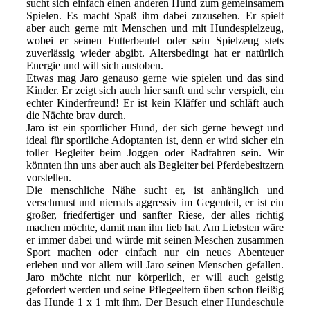
sucht sich einfach einen anderen Hund zum gemeinsamem
Spielen. Es macht Spaß ihm dabei zuzusehen. Er spielt
aber auch gerne mit Menschen und mit Hundespielzeug,
wobei er seinen Futterbeutel oder sein Spielzeug stets
zuverlässig wieder abgibt. Altersbedingt hat er natürlich
Energie und will sich austoben.
Etwas mag Jaro genauso gerne wie spielen und das sind
Kinder. Er zeigt sich auch hier sanft und sehr verspielt, ein
echter Kinderfreund! Er ist kein Kläffer und schläft auch
die Nächte brav durch.
Jaro ist ein sportlicher Hund, der sich gerne bewegt und
ideal für sportliche Adoptanten ist, denn er wird sicher ein
toller Begleiter beim Joggen oder Radfahren sein. Wir
könnten ihn uns aber auch als Begleiter bei Pferdebesitzern
vorstellen.
Die menschliche Nähe sucht er, ist anhänglich und
verschmust und niemals aggressiv im Gegenteil, er ist ein
großer, friedfertiger und sanfter Riese, der alles richtig
machen möchte, damit man ihn lieb hat. Am Liebsten wäre
er immer dabei und würde mit seinen Meschen zusammen
Sport machen oder einfach nur ein neues Abenteuer
erleben und vor allem will Jaro seinen Menschen gefallen.
Jaro möchte nicht nur körperlich, er will auch geistig
gefordert werden und seine Pflegeeltern üben schon fleißig
das Hunde 1 x 1 mit ihm. Der Besuch einer Hundeschule