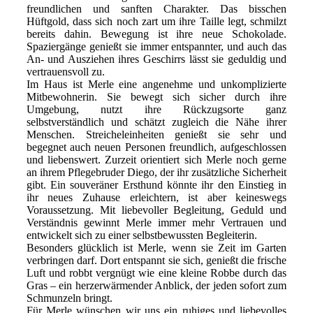
freundlichen und sanften Charakter. Das bisschen
Hüftgold, dass sich noch zart um ihre Taille legt, schmilzt
bereits dahin. Bewegung ist ihre neue Schokolade.
Spaziergänge genießt sie immer entspannter, und auch das
An- und Ausziehen ihres Geschirrs lässt sie geduldig und
vertrauensvoll zu.
Im Haus ist Merle eine angenehme und unkomplizierte
Mitbewohnerin. Sie bewegt sich sicher durch ihre
Umgebung, nutzt ihre Rückzugsorte ganz
selbstverständlich und schätzt zugleich die Nähe ihrer
Menschen. Streicheleinheiten genießt sie sehr und
begegnet auch neuen Personen freundlich, aufgeschlossen
und liebenswert. Zurzeit orientiert sich Merle noch gerne
an ihrem Pflegebruder Diego, der ihr zusätzliche Sicherheit
gibt. Ein souveräner Ersthund könnte ihr den Einstieg in
ihr neues Zuhause erleichtern, ist aber keineswegs
Voraussetzung. Mit liebevoller Begleitung, Geduld und
Verständnis gewinnt Merle immer mehr Vertrauen und
entwickelt sich zu einer selbstbewussten Begleiterin.
Besonders glücklich ist Merle, wenn sie Zeit im Garten
verbringen darf. Dort entspannt sie sich, genießt die frische
Luft und robbt vergnügt wie eine kleine Robbe durch das
Gras – ein herzerwärmender Anblick, der jeden sofort zum
Schmunzeln bringt.
Für Merle wünschen wir uns ein ruhiges und liebevolles