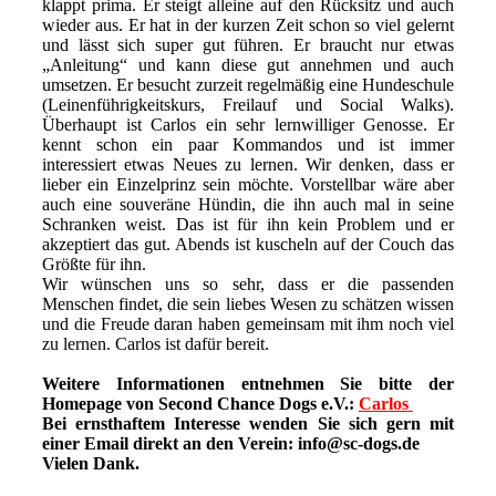
klappt prima. Er steigt alleine auf den Rücksitz und auch
wieder aus. Er hat in der kurzen Zeit schon so viel gelernt
und lässt sich super gut führen. Er braucht nur etwas
„Anleitung“ und kann diese gut annehmen und auch
umsetzen. Er besucht zurzeit regelmäßig eine Hundeschule
(Leinenführigkeitskurs, Freilauf und Social Walks).
Überhaupt ist Carlos ein sehr lernwilliger Genosse. Er
kennt schon ein paar Kommandos und ist immer
interessiert etwas Neues zu lernen. Wir denken, dass er
lieber ein Einzelprinz sein möchte. Vorstellbar wäre aber
auch eine souveräne Hündin, die ihn auch mal in seine
Schranken weist. Das ist für ihn kein Problem und er
akzeptiert das gut. Abends ist kuscheln auf der Couch das
Größte für ihn.
Wir wünschen uns so sehr, dass er die passenden
Menschen findet, die sein liebes Wesen zu schätzen wissen
und die Freude daran haben gemeinsam mit ihm noch viel
zu lernen. Carlos ist dafür bereit.
Weitere Informationen entnehmen Sie bitte der
Homepage von Second Chance Dogs e.V.:
Carlos
Bei ernsthaftem Interesse wenden Sie sich gern mit
einer Email direkt an den Verein: info@sc-dogs.de
Vielen Dank.