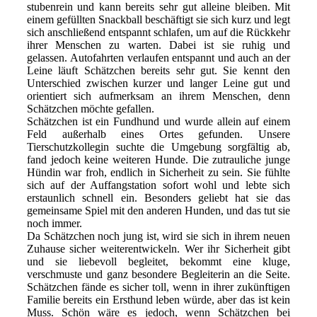
stubenrein und kann bereits sehr gut alleine bleiben. Mit
einem gefüllten Snackball beschäftigt sie sich kurz und legt
sich anschließend entspannt schlafen, um auf die Rückkehr
ihrer Menschen zu warten. Dabei ist sie ruhig und
gelassen. Autofahrten verlaufen entspannt und auch an der
Leine läuft Schätzchen bereits sehr gut. Sie kennt den
Unterschied zwischen kurzer und langer Leine gut und
orientiert sich aufmerksam an ihrem Menschen, denn
Schätzchen möchte gefallen.
Schätzchen ist ein Fundhund und wurde allein auf einem
Feld außerhalb eines Ortes gefunden. Unsere
Tierschutzkollegin suchte die Umgebung sorgfältig ab,
fand jedoch keine weiteren Hunde. Die zutrauliche junge
Hündin war froh, endlich in Sicherheit zu sein. Sie fühlte
sich auf der Auffangstation sofort wohl und lebte sich
erstaunlich schnell ein. Besonders geliebt hat sie das
gemeinsame Spiel mit den anderen Hunden, und das tut sie
noch immer.
Da Schätzchen noch jung ist, wird sie sich in ihrem neuen
Zuhause sicher weiterentwickeln. Wer ihr Sicherheit gibt
und sie liebevoll begleitet, bekommt eine kluge,
verschmuste und ganz besondere Begleiterin an die Seite.
Schätzchen fände es sicher toll, wenn in ihrer zukünftigen
Familie bereits ein Ersthund leben würde, aber das ist kein
Muss. Schön wäre es jedoch, wenn Schätzchen bei