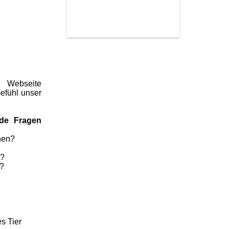
r Webseite
Gefühl unser
de Fragen
ehen?
h?
h?
s Tier