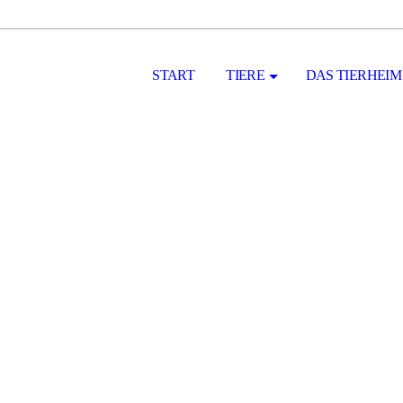
START
TIERE
DAS TIERHEIM