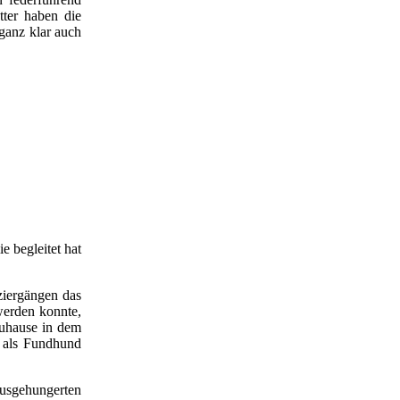
tter haben die
ganz klar auch
e begleitet hat
ziergängen das
werden konnte,
Zuhause in dem
 als Fundhund
usgehungerten