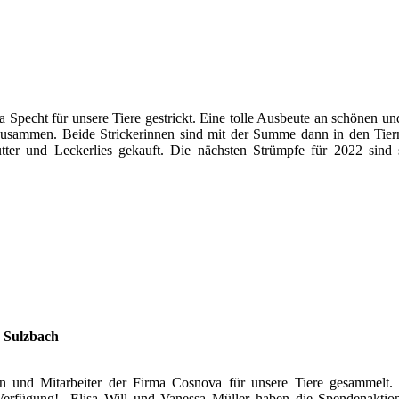
echt für unsere Tiere gestrickt. Eine tolle Ausbeute an schönen und
usammen. Beide Strickerinnen sind mit der Summe dann in den Tier
utter und Leckerlies gekauft. Die nächsten Strümpfe für 2022 sind
s Sulzbach
en und Mitarbeiter der Firma Cosnova für unsere Tiere gesammelt.
Verfügung! Elisa Will und Vanessa Müller haben die Spendenaktion