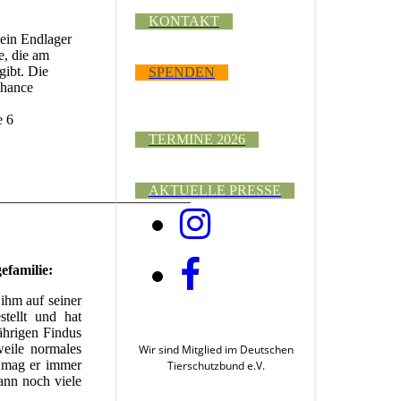
KONTAKT
 ein Endlager
e, die am
gibt. Die
SPENDEN
Chance
e 6
TERMINE 2026
AKTUELLE PRESSE
___________________________
efamilie:
 ihm auf seiner
stellt und hat
jährigen Findus
weile normales
Wir sind Mitglied im Deutschen
s mag er immer
Tierschutzbund e.V.
kann noch viele