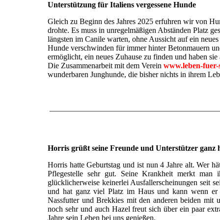
Unterstützung für Italiens vergessene Hunde
Gleich zu Beginn des Jahres 2025 erfuhren wir von Hun
drohte. Es muss in unregelmäßigen Abständen Platz ges
längsten im Canile warten, ohne Aussicht auf ein neues
Hunde verschwinden für immer hinter Betonmauern und
ermöglicht, ein neues Zuhause zu finden und haben si
Die Zusammenarbeit mit dem Verein
www.leben-fuer-
wunderbaren Junghunde, die bisher nichts in ihrem Le
___________________________________________
Horris grüßt seine Freunde und Unterstützer ganz he
Horris hatte Geburtstag und ist nun 4 Jahre alt. Wer h
Pflegestelle sehr gut. Seine Krankheit merkt man i
glücklicherweise keinerlei Ausfallerscheinungen seit s
und hat ganz viel Platz im Haus und kann wenn er m
Nassfutter und Brekkies mit den anderen beiden mit u
noch sehr und auch Hazel freut sich über ein paar extr
Jahre sein Leben bei uns genießen.