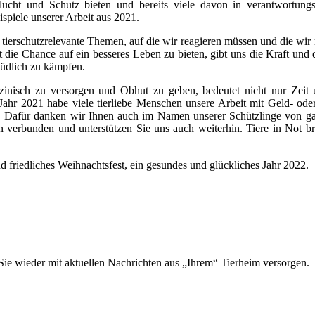
ucht und Schutz bieten und bereits viele davon in verantwortung
ispiele unserer Arbeit aus 2021.
 tierschutzrelevante Themen, auf die wir reagieren müssen und die wir 
t die Chance auf ein besseres Leben zu bieten, gibt uns die Kraft und 
müdlich zu kämpfen.
dizinisch zu versorgen und Obhut zu geben, bedeutet nicht nur Zei
ahr 2021 habe viele tierliebe Menschen unsere Arbeit mit Geld- od
nd. Dafür danken wir Ihnen auch im Namen unserer Schützlinge von 
n verbunden und unterstützen Sie uns auch weiterhin. Tiere in Not b
 friedliches Weihnachtsfest, ein gesundes und glückliches Jahr 2022.
 Sie wieder mit aktuellen Nachrichten aus „Ihrem“ Tierheim versorgen.