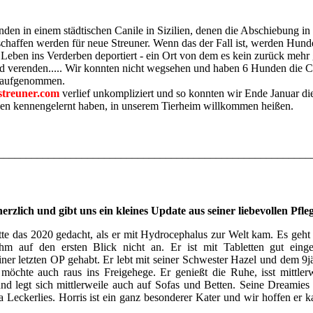
den in einem städtischen Canile in Sizilien, denen die Abschiebung in
chaffen werden für neue Streuner. Wenn das der Fall ist, werden Hund
 Leben ins Verderben deportiert - ein Ort von dem es kein zurück mehr 
 verenden..... Wir konnten nicht wegsehen und haben 6 Hunden die 
e aufgenommen.
streuner.com
verlief unkompliziert und so konnten wir Ende Januar di
ben kennengelernt haben, in unserem Tierheim willkommen heißen.
________________________________________________________
rzlich und gibt uns ein kleines Update aus seiner liebevollen Pfleg
ätte das 2020 gedacht, als er mit Hydrocephalus zur Welt kam. Es geht
hm auf den ersten Blick nicht an. Er ist mit Tabletten gut einge
einer letzten OP gehabt. Er lebt mit seiner Schwester Hazel und dem 9
öchte auch raus ins Freigehege. Er genießt die Ruhe, isst mittler
nd legt sich mittlerweile auch auf Sofas und Betten. Seine Dreamie
a Leckerlies. Horris ist ein ganz besonderer Kater und wir hoffen er 