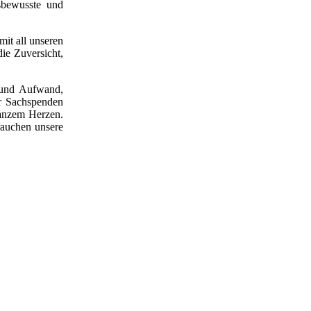
sbewusste und
mit all unseren
die Zuversicht,
t und Aufwand,
er Sachspenden
ganzem Herzen.
rauchen unsere