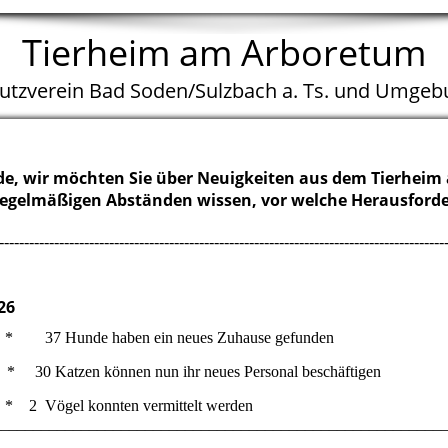
Tierheim am Arboretum
hutzverein Bad Soden/Sulzbach a. Ts. und Umgebu
unde, wir möchten Sie über Neuigkeiten aus dem Tierheim
nregelmäßigen Abständen wissen, vor welche Herausfor
-----------------------------------------------------------------------------------------
26
 37 Hunde haben ein neues Zuhause gefunden
t * 30 Katzen können nun ihr neues Personal beschäftigen
sionstiere) * 2 Vögel konnten vermittelt werden
________________________________________________________